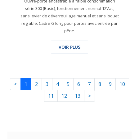
Ouvre-porte encastrable à faible consommation
série 300 (Basic), fonctionnement normal 12Vac,
sans levier de déverrouillage manuel et sans loquet
réglable. Cadre G long pour portes avec entrée par
pêne.
VOIR PLUS
<
1
2
3
4
5
6
7
8
9
10
11
12
13
>