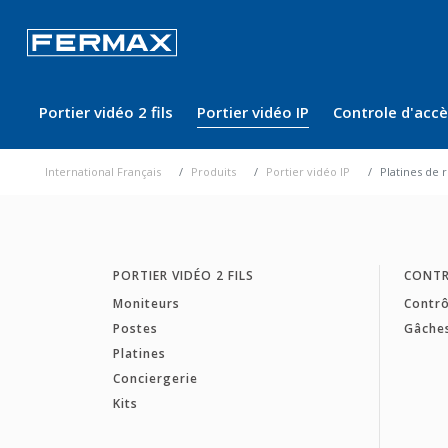
Portier vidéo 2 fils
Portier vidéo IP
Controle d'acc
International Français
Produits
Portier vidéo IP
Platines de 
PORTIER VIDÉO 2 FILS
CONTR
Moniteurs
Contrô
Postes
Gâche
Platines
Conciergerie
Kits