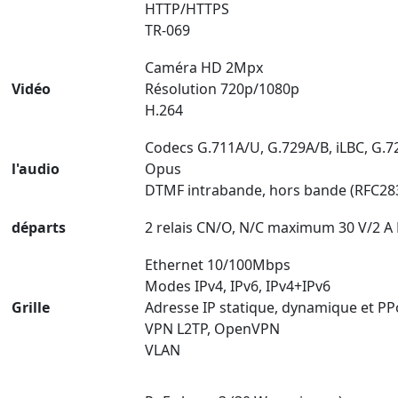
HTTP/HTTPS
TR-069
Caméra HD 2Mpx
Vidéo
Résolution 720p/1080p
H.264
Codecs G.711A/U, G.729A/B, iLBC, G.72
l'audio
Opus
DTMF intrabande, hors bande (RFC28
départs
2 relais CN/O, N/C maximum 30 V/2 A 
Ethernet 10/100Mbps
Modes IPv4, IPv6, IPv4+IPv6
Grille
Adresse IP statique, dynamique et P
VPN L2TP, OpenVPN
VLAN