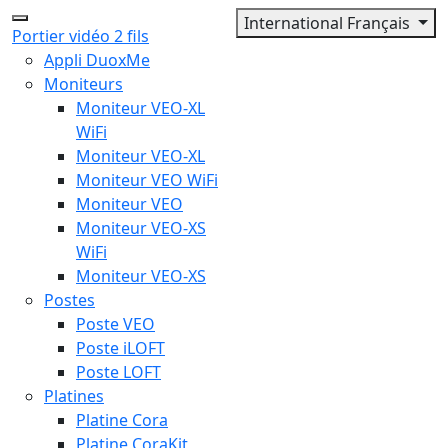
International Français
Portier vidéo 2 fils
Appli DuoxMe
Moniteurs
Moniteur VEO-XL
WiFi
Moniteur VEO-XL
Moniteur VEO WiFi
Moniteur VEO
Moniteur VEO-XS
WiFi
Moniteur VEO-XS
Postes
Poste VEO
Poste iLOFT
Poste LOFT
Platines
Platine Cora
Platine CoraKit