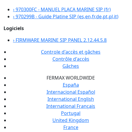
›
970300FC - MANUEL PLACA MARINE SIP (fr)
›
970299B - Guide Platine SIP (es,en,fr,de,pt,pl,it)
Logiciels
›
FIRMWARE MARINE SIP PANEL 2.12.44.5.8
Controle d'accès et gâches
Contrôle d'accès
Gâches
FERMAX WORLDWIDE
España
Internacional Español
International English
International Français
Portugal
United Kingdom
France