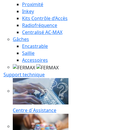
Proximité
Inkey
Kits Contrôle d’Accès
Radiofréquence
Centralisé AC-MAX
Gâches
Encastrable
Saillie
Accessoires
Support technique
Centre d´Assistance