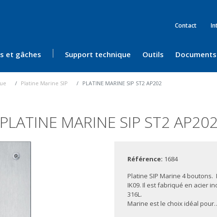
Contact
In
ès et gâches
Support technique
Outils
Documents
rue
Platine Marine SIP
PLATINE MARINE SIP ST2 AP202
PLATINE MARINE SIP ST2 AP20
Référence:
1684
Platine SIP Marine 4 boutons.
IK09. Il est fabriqué en acier 
316L.
Marine est le choix idéal pour