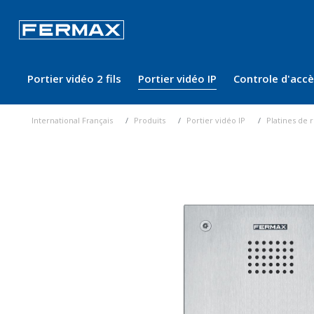
Portier vidéo 2 fils
Portier vidéo IP
Controle d'acc
International Français
Produits
Portier vidéo IP
Platines de 