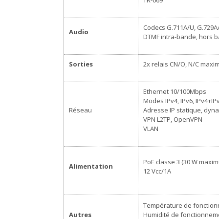
TR-069
Codecs G.711A/U, G.729A/B
Audio
DTMF intra-bande, hors b
Sorties
2x relais CN/O, N/C maxi
Ethernet 10/100Mbps
Modes IPv4, IPv6, IPv4+IP
Réseau
Adresse IP statique, dyn
VPN L2TP, OpenVPN
VLAN
PoE classe 3 (30 W maxi
Alimentation
12 Vcc/1A
Température de fonctionn
Autres
Humidité de fonctionneme