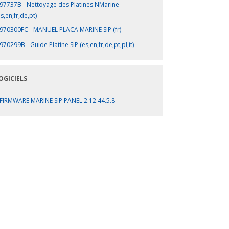
97737B - Nettoyage des Platines NMarine
es,en,fr,de,pt)
970300FC - MANUEL PLACA MARINE SIP (fr)
970299B - Guide Platine SIP (es,en,fr,de,pt,pl,it)
OGICIELS
FIRMWARE MARINE SIP PANEL 2.12.44.5.8