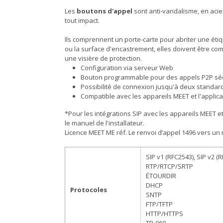
Les
boutons d'appel
sont anti-vandalisme, en acier
tout impact.
Ils comprennent un porte-carte pour abriter une étiq
ou la surface d'encastrement, elles doivent être
une visière de protection.
Configuration via serveur Web
Bouton programmable pour des appels P2P séqu
Possibilité de connexion jusqu'à deux standard
Compatible avec les appareils MEET et l'applic
*Pour les intégrations SIP avec les appareils MEET et
le manuel de l'installateur.
Licence MEET ME réf. Le renvoi d’appel 1496 vers un
SIP v1 (RFC2543), SIP v2 
RTP/RTCP/SRTP
ÉTOURDIR
DHCP
Protocoles
SNTP
FTP/TFTP
HTTP/HTTPS