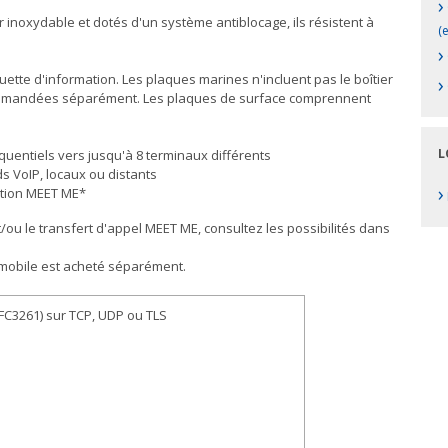
›
 inoxydable et dotés d'un système antiblocage, ils résistent à
(
›
uette d'information. Les plaques marines n'incluent pas le boîtier
›
 commandées séparément. Les plaques de surface comprennent
L
entiels vers jusqu'à 8 terminaux différents
s VoIP, locaux ou distants
›
ation MEET ME*
/ou le transfert d'appel MEET ME, consultez les possibilités dans
 mobile est acheté séparément.
(RFC3261) sur TCP, UDP ou TLS