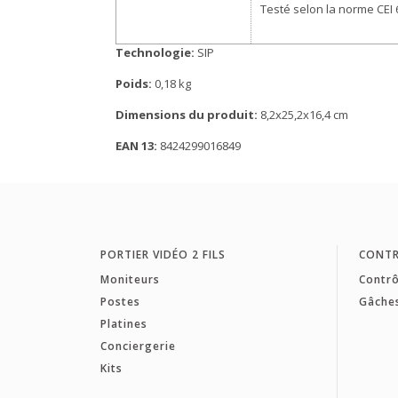
Testé selon la norme CEI
Technologie:
SIP
Poids:
0,18 kg
Dimensions du produit:
8,2x25,2x16,4 cm
EAN 13:
8424299016849
PORTIER VIDÉO 2 FILS
CONTR
Moniteurs
Contrô
Postes
Gâche
Platines
Conciergerie
Kits