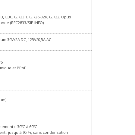
, iLBC, G.723.1, G.726-32K, G.722, Opus
ande (RFC2833/SIP INFO)
mum 30V/2A DC, 125V/0,5A AC
v6
amique et PPoE
mum)
ement : -30ºC à 60ºC
nt : jusqu'à 95 %, sans condensation