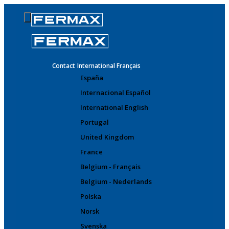
Contact
International Français
España
Internacional Español
International English
Portugal
United Kingdom
France
Belgium - Français
Belgium - Nederlands
Polska
Norsk
Svenska