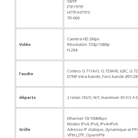
SNTP
FTP/TFTP
HTTP/HTTPS
TR-069
Caméra HD 2Mpx
Vidéo
Résolution 720p/1080p
H.264
Codecs G.711A/U, G.729A/B, iLBC, G.72
l'audio
DTMF intra-bande, hors bande (RFC283
départs
2 relais CN/O, N/C maximum 30 V/2 A D
Ethernet 10/100Mbps
Modes IPv4, IPv6, IPv4+IPv6
Grille
Adresse IP statique, dynamique et PP
VPN L2TP, OpenVPN