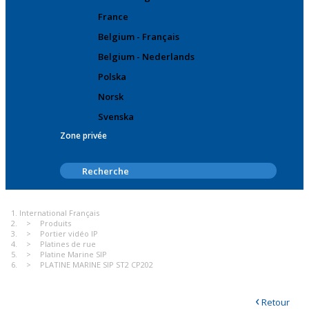
France
Belgium - Français
Belgium - Nederlands
Polska
Norsk
Svenska
Zone privée
International Français
Produits
Portier vidéo IP
Platines de rue
Platine Marine SIP
PLATINE MARINE SIP ST2 CP202
‹
Retour