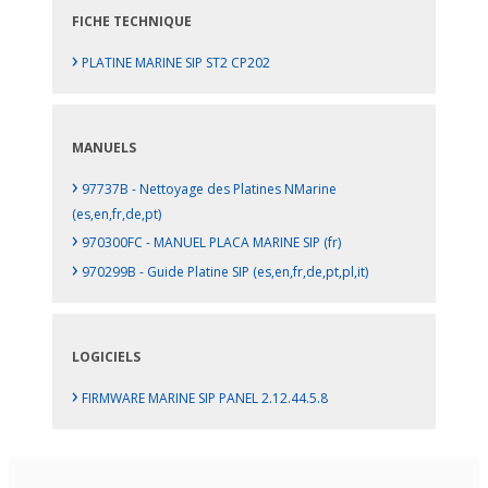
FICHE TECHNIQUE
›
PLATINE MARINE SIP ST2 CP202
MANUELS
›
97737B - Nettoyage des Platines NMarine
(es,en,fr,de,pt)
›
970300FC - MANUEL PLACA MARINE SIP (fr)
›
970299B - Guide Platine SIP (es,en,fr,de,pt,pl,it)
LOGICIELS
›
FIRMWARE MARINE SIP PANEL 2.12.44.5.8