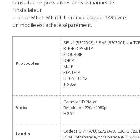
consultez les possibilités dans le manuel de
l'installateur.
Licence MEET ME réf. Le renvoi d’appel 1496 vers
un mobile est acheté séparément.
SIP v1 (RFC2543), SIP v2 (RFC3261) sur TC
RTP/RTCP/SRTP
ÉTOURDIR
DHCP
Protocoles
SNTP
FTP/TFTP
HTTP/HTTPS
TR-069
Caméra HD 2Mpx
Vidéo
Résolution 720p/1080p
H.264
Codecs G.711A/U, G.729A/B, iLBC, G.723.1
l'audio
DTMF intrabande, hors bande (RFC2833/S