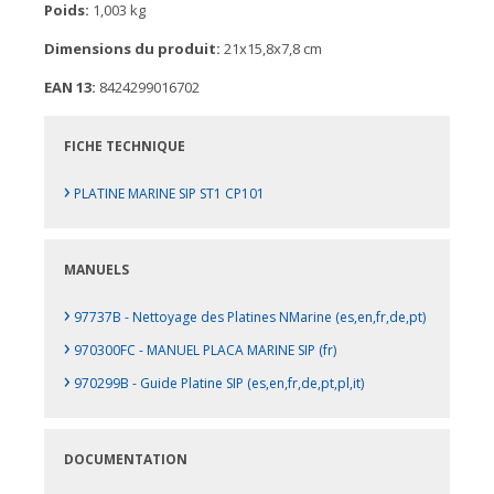
Poids:
1,003 kg
Dimensions du produit:
21x15,8x7,8 cm
EAN 13:
8424299016702
FICHE TECHNIQUE
›
PLATINE MARINE SIP ST1 CP101
MANUELS
›
97737B - Nettoyage des Platines NMarine (es,en,fr,de,pt)
›
970300FC - MANUEL PLACA MARINE SIP (fr)
›
970299B - Guide Platine SIP (es,en,fr,de,pt,pl,it)
DOCUMENTATION