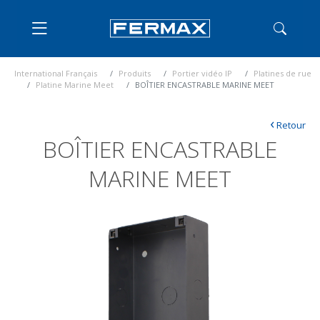
International Français
Produits
Portier vidéo IP
Platines de rue
Platine Marine Meet
BOÎTIER ENCASTRABLE MARINE MEET
‹
Retour
BOÎTIER ENCASTRABLE
MARINE MEET