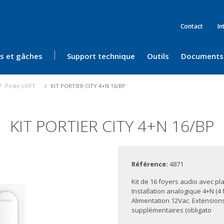
Contact
In
ès et gâches
Support technique
Outils
Documents
Poste LOFT
KIT PORTIER CITY 4+N 16/BP
KIT PORTIER CITY 4+N 16/BP
Référence:
4871
Kit de 16 foyers audio avec pl
Installation analogique 4+N (4 
Alimentation 12Vac. Extension
supplémentaires (obligato