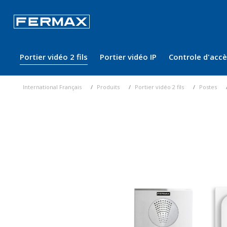
Portier vidéo 2 fils
Portier vidéo IP
Controle d'acc
International Français
Produits
Portier vidéo 2 fils
Postes