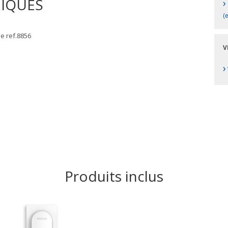
NIQUES
›
(
le ref.8856
V
›
Produits inclus