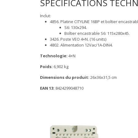
SPÉCIFICATIONS TECH
Inclut:
4856. Platine CITYLINE 16BP et boîtier encastrab
S6: 130x294.
Boîtier encastrable S6: 115x280x45.
3426. Poste VEO 4+N. (16 units)
4802. Alimentation 12Vac/1A-DIN4.
Technologie:
4+N
Poids:
6,902 kg
Dimensions du produit:
26x36x31,5 cm
EAN 13:
8424299048710