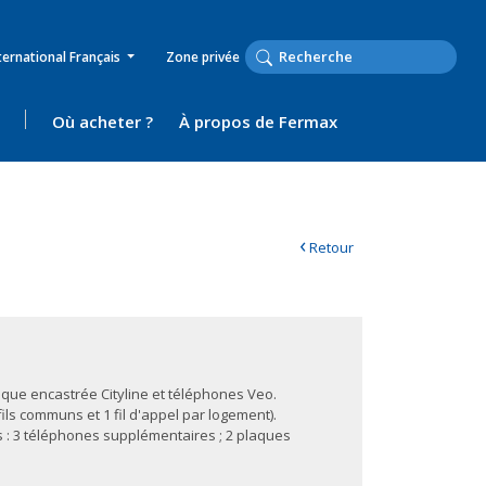
ternational Français
Zone privée
Où acheter ?
À propos de Fermax
‹
Retour
aque encastrée Cityline et téléphones Veo.
fils communs et 1 fil d'appel par logement).
s : 3 téléphones supplémentaires ; 2 plaques