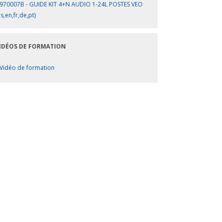
970007B - GUIDE KIT 4+N AUDIO 1-24L POSTES VEO
es,en,fr,de,pt)
IDÉOS DE FORMATION
Vidéo de formation