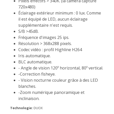
Pixels effectifs > 340K. (la caméra capture
720x480)
Éclairage extérieur minimum : 0 lux. Comme
il est équipé de LED, aucun éclairage
supplémentaire n'est requis.
S/B >45dB.
Fréquence d'images 25 ips.
Résolution > 368x288 pixels.
Codec vidéo : profil Highline H264
Iris automatique.
BLC automatique.
- Angle de vision 120º horizontal, 80º vertical.
-Correction fisheye.
- Vision nocturne couleur grâce à des LED
blanches.
-Zoom numérique panoramique et
inclinaison.
Technologie:
DUOX