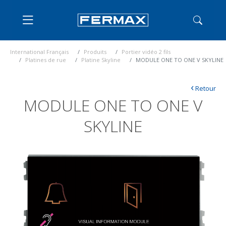
International Français
Produits
Portier vidéo 2 fils
Platines de rue
Platine Skyline
MODULE ONE TO ONE V SKYLINE
‹
Retour
MODULE ONE TO ONE V
SKYLINE