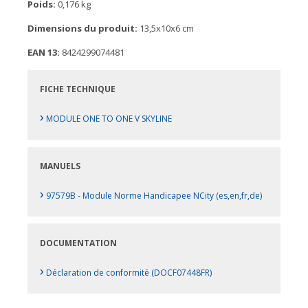
Poids:
0,176 kg
Dimensions du produit:
13,5x10x6 cm
EAN 13:
8424299074481
FICHE TECHNIQUE
›
MODULE ONE TO ONE V SKYLINE
MANUELS
›
97579B - Module Norme Handicapee NCity (es,en,fr,de)
DOCUMENTATION
›
Déclaration de conformité (DOCF07448FR)