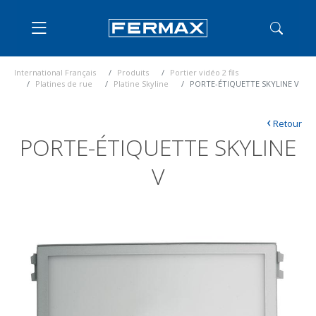
International Français
Produits
Portier vidéo 2 fils
Platines de rue
Platine Skyline
PORTE-ÉTIQUETTE SKYLINE V
‹
Retour
PORTE-ÉTIQUETTE SKYLINE
V