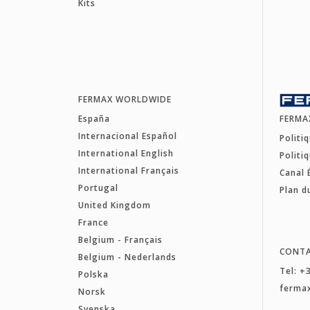
Kits
FERMAX WORLDWIDE
España
FERMA
Internacional Español
Politi
International English
Politi
International Français
Canal 
Portugal
Plan d
United Kingdom
France
Belgium - Français
CONT
Belgium - Nederlands
Tel: +
Polska
ferma
Norsk
Svenska