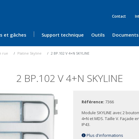
Contact
In
ès et gâches
Support technique
Outils
Documents
e rue
Platine Skyline
2 BP.102 V 4+N SKYLINE
2 BP.102 V 4+N SKYLINE
Référence:
7366
Module SKYLINE avec 2 boutons
4+N et MDS. Taille V. Façade 
IP43.
Plus d'informations