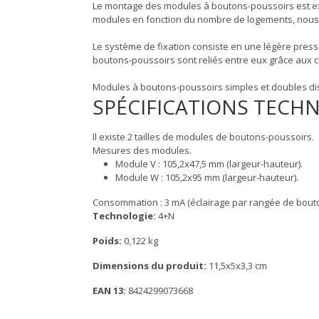
Le montage des modules à boutons-poussoirs est ex
modules en fonction du nombre de logements, nous l
Le système de fixation consiste en une légère pressio
boutons-poussoirs sont reliés entre eux grâce aux c
Modules à boutons-poussoirs simples et doubles di
SPÉCIFICATIONS TECH
Il existe 2 tailles de modules de boutons-poussoirs.
Mesures des modules.
Module V : 105,2x47,5 mm (largeur-hauteur).
Module W : 105,2x95 mm (largeur-hauteur).
Consommation : 3 mA (éclairage par rangée de bouto
Technologie:
4+N
Poids:
0,122 kg
Dimensions du produit:
11,5x5x3,3 cm
EAN 13:
8424299073668