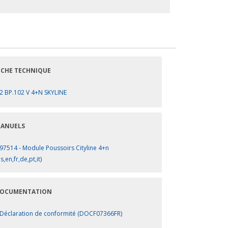
ICHE TECHNIQUE
2 BP.102 V 4+N SKYLINE
ANUELS
97514 - Module Poussoirs Cityline 4+n
s,en,fr,de,pt,it)
OCUMENTATION
Déclaration de conformité (DOCF07366FR)