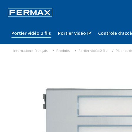
Portier vidéo 2 fils
Portier vidéo IP
Controle d'acc
International Français
Produits
Portier vidéo 2 fils
Platines d