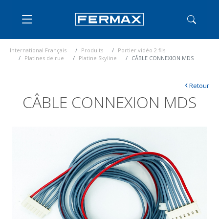
International Français
Produits
Portier vidéo 2 fils
Platines de rue
Platine Skyline
CÂBLE CONNEXION MDS
‹
Retour
CÂBLE CONNEXION MDS