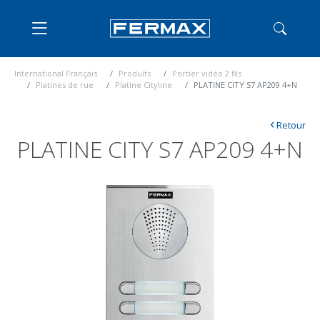
International Français
Produits
Portier vidéo 2 fils
Platines de rue
Platine Cityline
PLATINE CITY S7 AP209 4+N
‹
Retour
PLATINE CITY S7 AP209 4+N