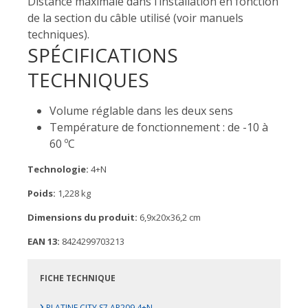
Distance maximale dans l’installation en fonction
de la section du câble utilisé (voir manuels
techniques).
SPÉCIFICATIONS
TECHNIQUES
Volume réglable dans les deux sens
Température de fonctionnement : de -10 à
60 ºC
Technologie:
4+N
Poids:
1,228 kg
Dimensions du produit:
6,9x20x36,2 cm
EAN 13:
8424299703213
FICHE TECHNIQUE
›
PLATINE CITY S7 AP209 4+N