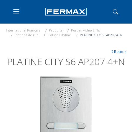
International Français
Produits
Portier vidéo 2 fils
Platines de rue
Platine Cityline
PLATINE CITY S6 AP207 4+N
‹
Retour
PLATINE CITY S6 AP207 4+N