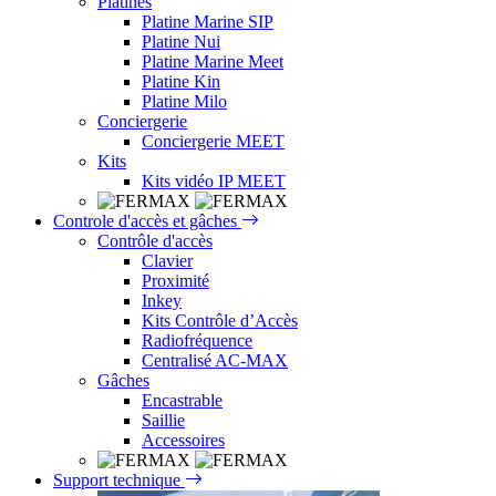
Platines
Platine Marine SIP
Platine Nui
Platine Marine Meet
Platine Kin
Platine Milo
Conciergerie
Conciergerie MEET
Kits
Kits vidéo IP MEET
Controle d'accès et gâches
Contrôle d'accès
Clavier
Proximité
Inkey
Kits Contrôle d’Accès
Radiofréquence
Centralisé AC-MAX
Gâches
Encastrable
Saillie
Accessoires
Support technique