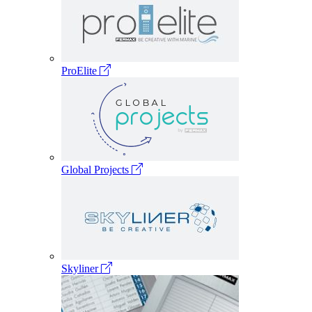
ProElite
Global Projects
Skyliner