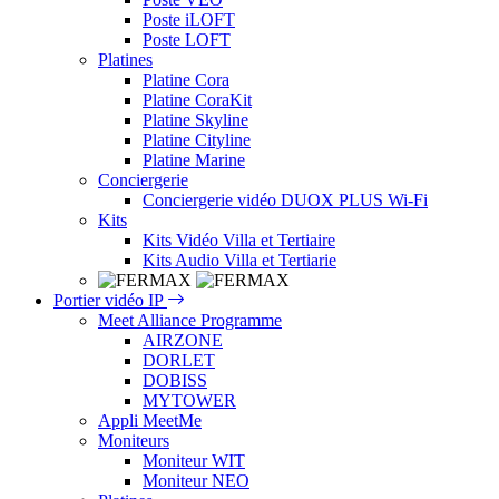
Poste iLOFT
Poste LOFT
Platines
Platine Cora
Platine CoraKit
Platine Skyline
Platine Cityline
Platine Marine
Conciergerie
Conciergerie vidéo DUOX PLUS Wi-Fi
Kits
Kits Vidéo Villa et Tertiaire
Kits Audio Villa et Tertiarie
Portier vidéo IP
Meet Alliance Programme
AIRZONE
DORLET
DOBISS
MYTOWER
Appli MeetMe
Moniteurs
Moniteur WIT
Moniteur NEO