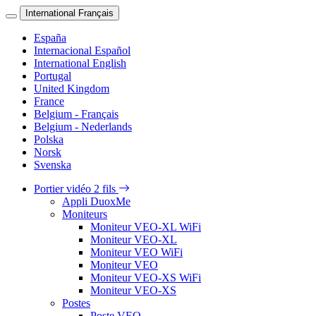
International Français
España
Internacional Español
International English
Portugal
United Kingdom
France
Belgium - Français
Belgium - Nederlands
Polska
Norsk
Svenska
Portier vidéo 2 fils
Appli DuoxMe
Moniteurs
Moniteur VEO-XL WiFi
Moniteur VEO-XL
Moniteur VEO WiFi
Moniteur VEO
Moniteur VEO-XS WiFi
Moniteur VEO-XS
Postes
Poste VEO