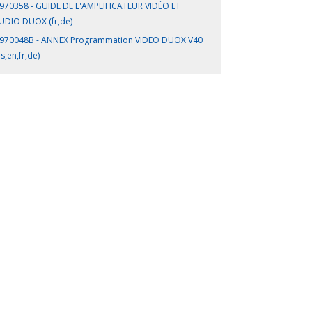
970358 - GUIDE DE L'AMPLIFICATEUR VIDÉO ET
UDIO DUOX (fr,de)
970048B - ANNEX Programmation VIDEO DUOX V40
es,en,fr,de)