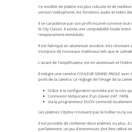
Ce modèle de platine est plus robuste et de meilleure
version vidéophone, les fonctions audio et vidéo 
Il se caractérise par son profil incurvé-convexe to
le City Classic. Il existe une compatibilité totale e
remplacement immédiats.
Il est fabriqué en aluminium anodisé, très résistant 
incorpore de nouveaux matériaux tels que le zamak
L'avant de l'amplificateur est en aluminium et l'intér
Il intègre une caméra COULEUR GRAND ANGLE avec écl
point de la caméra. Le réglage de l'image de la camé
Grâce à la configuration assistée par la voix 
Connexion temporaire d'un clavier (réf. 7439).
Via le programmeur DUOX connecté localemen
Les platines Cityline n'incluent pas le boîtier ou l
Il est possible de combiner deux platines ou plus, à 
parfaitement, un jeu d'entretoises doit être utilisé t