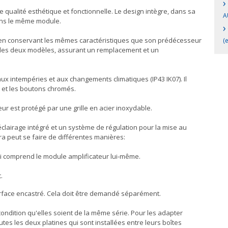
›
 qualité esthétique et fonctionnelle. Le design intègre, dans sa
A
dans le même module.
›
ut en conservant les mêmes caractéristiques que son prédécesseur
(
ntre les deux modèles, assurant un remplacement et un
aux intempéries et aux changements climatiques (IP43 IK07). Il
 et les boutons chromés.
ieur est protégé par une grille en acier inoxydable.
airage intégré et un système de régulation pour la mise au
ra peut se faire de différentes manières:
qui comprend le module amplificateur lui-même.
t.
a surface encastré. Cela doit être demandé séparément.
condition qu'elles soient de la même série. Pour les adapter
outes les deux platines qui sont installées entre leurs boîtes