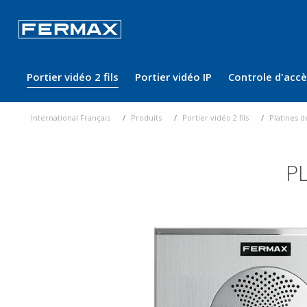
Portier vidéo 2 fils
Portier vidéo IP
Controle d'acc
International Français
Produits
Portier vidéo 2 fils
Platines d
P