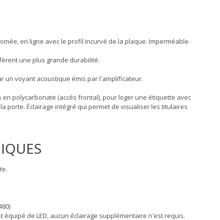
romée, en ligne avec le profil incurvé de la plaque. Imperméable
fèrent une plus grande durabilité.
r un voyant acoustique émis par l'amplificateur.
en polycarbonate (accès frontal), pour loger une étiquette avec
 porte. Éclairage intégré qui permet de visualiser les titulaires
NIQUES
te.
480)
st équipé de LED, aucun éclairage supplémentaire n'est requis.