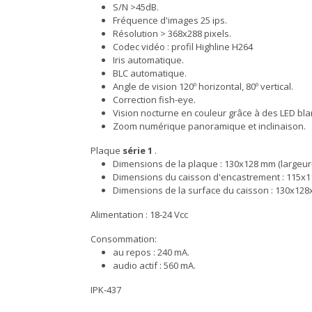
S/N >45dB.
Fréquence d'images 25 ips.
Résolution > 368x288 pixels.
Codec vidéo : profil Highline H264
Iris automatique.
BLC automatique.
Angle de vision 120º horizontal, 80º vertical.
Correction fish-eye.
Vision nocturne en couleur grâce à des LED bl
Zoom numérique panoramique et inclinaison.
Plaque
série 1
.
Dimensions de la plaque : 130x128 mm (largeur
Dimensions du caisson d'encastrement : 115x1
Dimensions de la surface du caisson : 130x128
Alimentation : 18-24 Vcc
Consommation:
au repos : 240 mA.
audio actif : 560 mA.
IPK-437