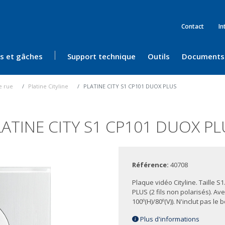
Contact
In
ès et gâches
Support technique
Outils
Documents
e rue
Platine Cityline
PLATINE CITY S1 CP101 DUOX PLUS
LATINE CITY S1 CP101 DUOX PL
Référence:
40708
Plaque vidéo Cityline. Taille S
PLUS (2 fils non polarisés). 
100º(H)/80º(V)). N'inclut pas le b
Plus d'informations