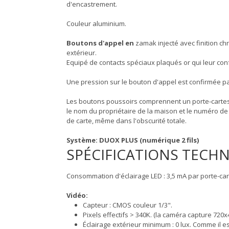
d'encastrement.
Couleur aluminium.
Boutons d'appel en
zamak injecté avec finition ch
extérieur.
Equipé de contacts spéciaux plaqués or qui leur con
Une pression sur le bouton d'appel est confirmée pa
Les boutons poussoirs comprennent un porte-cartes 
le nom du propriétaire de la maison et le numéro de la
de carte, même dans l'obscurité totale.
Système: DUOX PLUS (numérique 2 fils)
SPÉCIFICATIONS TECH
Consommation d'éclairage LED : 3,5 mA par porte-car
Vidéo:
Capteur : CMOS couleur 1/3".
Pixels effectifs > 340K. (la caméra capture 720x
Éclairage extérieur minimum : 0 lux. Comme il e