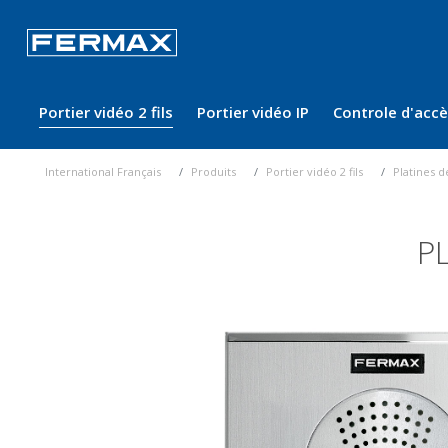
Portier vidéo 2 fils
Portier vidéo IP
Controle d'acc
International Français
Produits
Portier vidéo 2 fils
Platines d
P