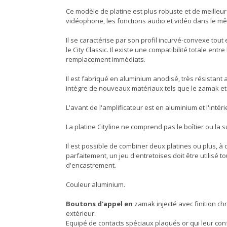
Ce modèle de platine est plus robuste et de meilleure
vidéophone, les fonctions audio et vidéo dans le 
Il se caractérise par son profil incurvé-convexe to
le City Classic. Il existe une compatibilité totale e
remplacement immédiats.
Il est fabriqué en aluminium anodisé, très résistant 
intègre de nouveaux matériaux tels que le zamak e
L'avant de l'amplificateur est en aluminium et l'intér
La platine Cityline ne comprend pas le boîtier ou la
Il est possible de combiner deux platines ou plus, à 
parfaitement, un jeu d'entretoises doit être utilisé t
d'encastrement.
Couleur aluminium.
Boutons d'appel en
zamak injecté avec finition chr
extérieur.
Equipé de contacts spéciaux plaqués or qui leur con