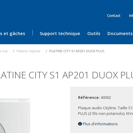
Contact
In
ès et gâches
Support technique
Outils
Documents
e rue
Platine Cityline
PLATINE CITY S1 AP201 DUOX PLUS
LATINE CITY S1 AP201 DUOX PL
Référence:
40002
Plaque audio Cityline. Taille S
PLUS (2 fils non polarisés). N'in
Plus d'informations