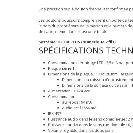
Une pression sur le bouton d'appel est confirmée pa
Les boutons poussoirs comprennent un porte-cartes 
le nom du propriétaire de la maison et le numéro de la
de carte, même dans l'obscurité totale.
Système: DUOX PLUS (numérique 2 fils)
SPÉCIFICATIONS TECH
Consommation d'éclairage LED : 3,5 mA par port
Plaque
série 1
.
Dimensions de la plaque : 130x128 mm (largeur
Dimensions du caisson d'encastrement 
Dimensions de la surface du caisson :
Alimentation : 18-24 Vcc
Consommation:
au repos : 94 mA.
audio actif : 550 mA.
IPK-437
Puissance audio dans le sens domicile-rue : 2 
Puissance audio dans le sens rue-domicile : 0,
Volume réglable dans les deux sens