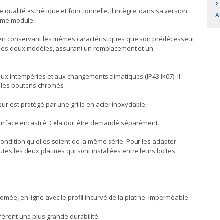
›
 qualité esthétique et fonctionnelle. Il intègre, dans sa version
A
même module.
ut en conservant les mêmes caractéristiques que son prédécesseur
ntre les deux modèles, assurant un remplacement et un
aux intempéries et aux changements climatiques (IP43 IK07). Il
t les boutons chromés
ieur est protégé par une grille en acier inoxydable.
 surface encastré. Cela doit être demandé séparément.
condition qu'elles soient de la même série. Pour les adapter
outes les deux platines qui sont installées entre leurs boîtes
omée, en ligne avec le profil incurvé de la platine. Imperméable
fèrent une plus grande durabilité.