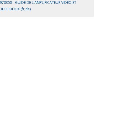
970358 - GUIDE DE L'AMPLIFICATEUR VIDÉO ET
UDIO DUOX (fr,de)