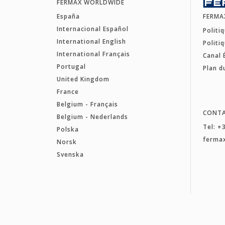
FERMAX WORLDWIDE
España
FERMA
Internacional Español
Politi
International English
Politi
International Français
Canal 
Portugal
Plan d
United Kingdom
France
Belgium - Français
CONT
Belgium - Nederlands
Tel: +
Polska
ferma
Norsk
Svenska