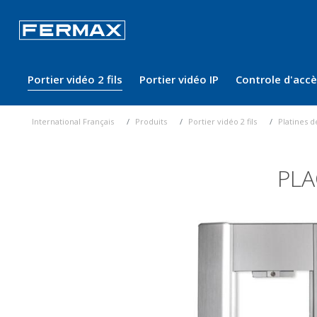
Portier vidéo 2 fils
Portier vidéo IP
Controle d'acc
International Français
Produits
Portier vidéo 2 fils
Platines d
PLA