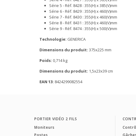
Série 5 - Réf. 8428 : 355(H) x 385(V)mm
Série 6 - Réf. 8429 : 355(H) x 460(V)mm
Série 7 - Réf. 8430 : 355(H) x 460(V)mm
Série 8 - Réf. 8431 : 355(H) x 460(V)mm
Série 9 - Réf. 8474 : 355(H) x 500(V)mm
Technologie:
GENERICA
Dimensions du produit:
375x225 mm
Poids:
0,714 kg
Dimensions du produit:
1,5x23x39 cm
EAN 13:
8424299082554
PORTIER VIDÉO 2 FILS
CONTR
Moniteurs
Contrô
Postes
Gâche