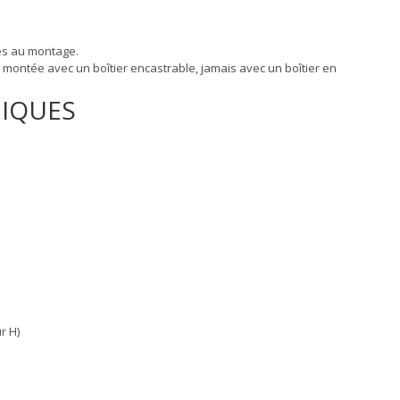
res au montage.
st montée avec un boîtier encastrable, jamais avec un boîtier en
NIQUES
r H)