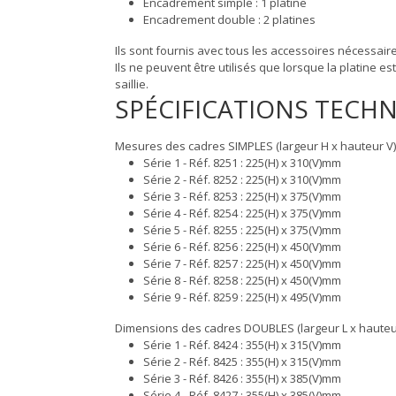
Encadrement simple : 1 platine
Encadrement double : 2 platines
Ils sont fournis avec tous les accessoires nécessai
Ils ne peuvent être utilisés que lorsque la platine e
saillie.
SPÉCIFICATIONS TECH
Mesures des cadres SIMPLES (largeur H x hauteur V)
Série 1 - Réf. 8251 : 225(H) x 310(V)mm
Série 2 - Réf. 8252 : 225(H) x 310(V)mm
Série 3 - Réf. 8253 : 225(H) x 375(V)mm
Série 4 - Réf. 8254 : 225(H) x 375(V)mm
Série 5 - Réf. 8255 : 225(H) x 375(V)mm
Série 6 - Réf. 8256 : 225(H) x 450(V)mm
Série 7 - Réf. 8257 : 225(H) x 450(V)mm
Série 8 - Réf. 8258 : 225(H) x 450(V)mm
Série 9 - Réf. 8259 : 225(H) x 495(V)mm
Dimensions des cadres DOUBLES (largeur L x hauteu
Série 1 - Réf. 8424 : 355(H) x 315(V)mm
Série 2 - Réf. 8425 : 355(H) x 315(V)mm
Série 3 - Réf. 8426 : 355(H) x 385(V)mm
Série 4 - Réf. 8427 : 355(H) x 385(V)mm