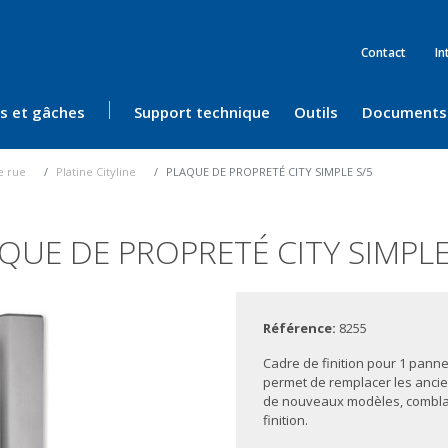
Contact
In
ès et gâches
Support technique
Outils
Documents
e rue
Platine Cityline
PLAQUE DE PROPRETÉ CITY SIMPLE S/5
QUE DE PROPRETÉ CITY SIMPLE
Référence:
8255
Cadre de finition pour 1 panneau
permet de remplacer les ancie
de nouveaux modèles, comblant
finition.