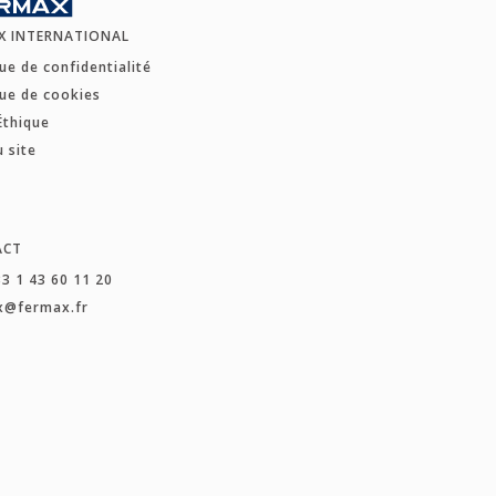
X INTERNATIONAL
que de confidentialité
que de cookies
Éthique
u site
ACT
33 1 43 60 11 20
x@fermax.fr