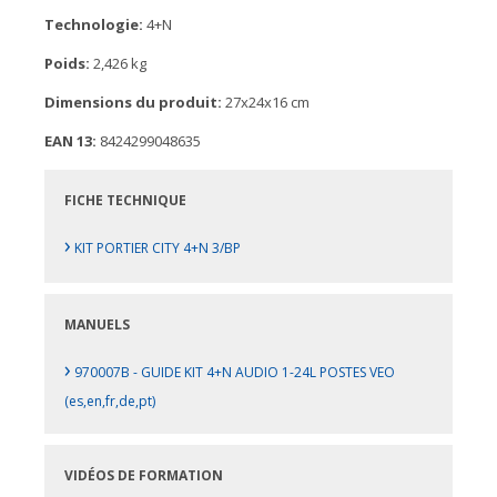
Technologie:
4+N
Poids:
2,426 kg
Dimensions du produit:
27x24x16 cm
EAN 13:
8424299048635
FICHE TECHNIQUE
›
KIT PORTIER CITY 4+N 3/BP
MANUELS
›
970007B - GUIDE KIT 4+N AUDIO 1-24L POSTES VEO
(es,en,fr,de,pt)
VIDÉOS DE FORMATION