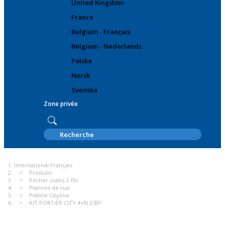
United Kingdom
France
Belgium - Français
Belgium - Nederlands
Polska
Norsk
Svenska
Zone privée
International Français
Produits
Portier vidéo 2 fils
Platines de rue
Platine Cityline
KIT PORTIER CITY 4+N 2/BP