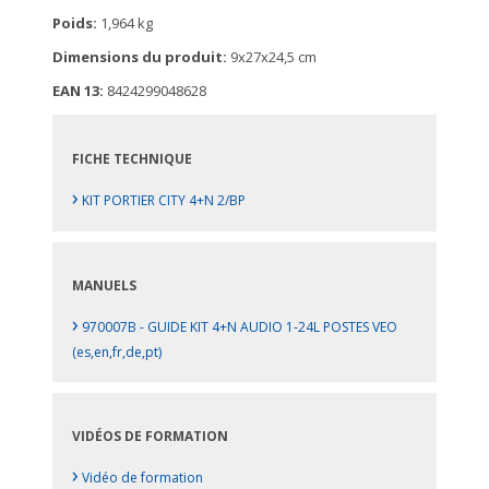
Poids:
1,964 kg
Dimensions du produit:
9x27x24,5 cm
EAN 13:
8424299048628
FICHE TECHNIQUE
›
KIT PORTIER CITY 4+N 2/BP
MANUELS
›
970007B - GUIDE KIT 4+N AUDIO 1-24L POSTES VEO
(es,en,fr,de,pt)
VIDÉOS DE FORMATION
›
Vidéo de formation