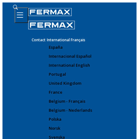
Contact
International Français
España
Internacional Español
International English
Portugal
United Kingdom
France
Belgium - Français
Belgium - Nederlands
Polska
Norsk
Svenska