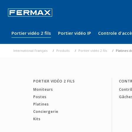
Portier vidéo 2 fils
Portier vidéo IP
Controle d'acc
International Français
Produits
Portier vidéo 2 fils
Platines d
PORTIER VIDÉO 2 FILS
CONTR
Moniteurs
Contrô
Postes
Gâche
Platines
Conciergerie
Kits