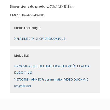
Dimensions du produit:
7,3x14,8x13,8 cm
EAN 13:
8424299407081
FICHE TECHNIQUE
›
PLATINE CITY S1 CP101 DUOX PLUS
MANUELS
›
970358 - GUIDE DE L'AMPLIFICATEUR VIDÉO ET AUDIO
DUOX (fr,de)
›
970048B - ANNEX Programmation VIDEO DUOX V40
(es,en,fr,de)