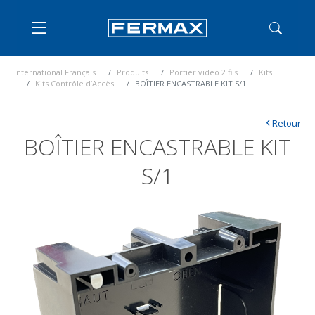
International Français
Produits
Portier vidéo 2 fils
Kits
Kits Contrôle d’Accès
BOÎTIER ENCASTRABLE KIT S/1
‹
Retour
BOÎTIER ENCASTRABLE KIT
S/1