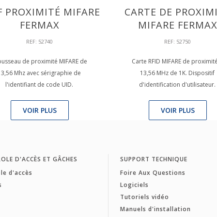
F PROXIMITÉ MIFARE
CARTE DE PROXIM
FERMAX
MIFARE FERMA
REF: 52740
REF: 52750
ousseau de proximité MIFARE de
Carte RFID MIFARE de proximit
13,56 Mhz avec sérigraphie de
13,56 MHz de 1K. Dispositif
l'identifiant de code UID.
d'identification d'utilisateur.
VOIR PLUS
VOIR PLUS
OLE D'ACCÈS ET GÂCHES
SUPPORT TECHNIQUE
le d'accès
Foire Aux Questions
s
Logiciels
Tutoriels vidéo
Manuels d'installation