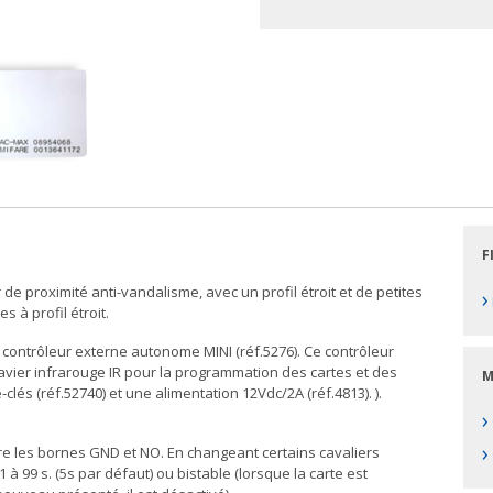
F
 proximité anti-vandalisme, avec un profil étroit et de petites
›
 à profil étroit.
u contrôleur externe autonome MINI (réf.5276). Ce contrôleur
ier infrarouge IR pour la programmation des cartes et des
M
-clés (réf.52740) et une alimentation 12Vdc/2A (réf.4813). ).
›
›
entre les bornes GND et NO. En changeant certains cavaliers
1 à 99 s. (5s par défaut) ou bistable (lorsque la carte est