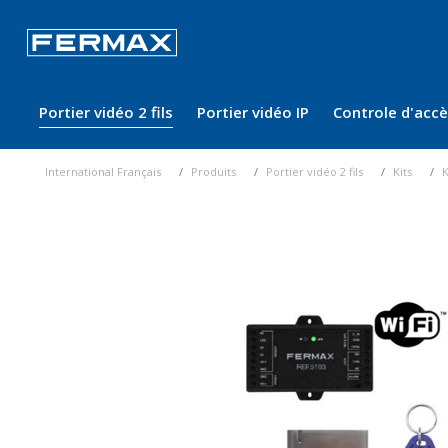
Portier vidéo 2 fils
Portier vidéo IP
Controle d'acc
International Français
Produits
Portier vidéo 2 fils
Kits
K