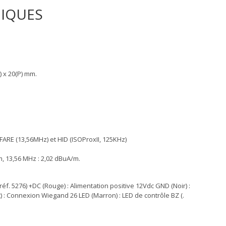
NIQUES
 x 20(P) mm.
IFARE (13,56MHz) et HID (ISOProxII, 125KHz)
, 13,56 MHz : 2,02 dBuA/m.
 5276) +DC (Rouge) : Alimentation positive 12Vdc GND (Noir) :
c) : Connexion Wiegand 26 LED (Marron) : LED de contrôle BZ (.