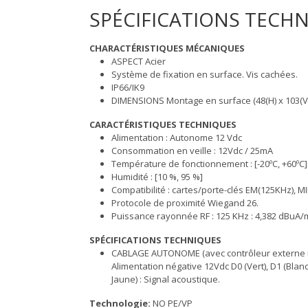
SPÉCIFICATIONS TECH
CHARACTÉRISTIQUES MÉCANIQUES
ASPECT Acier
Système de fixation en surface. Vis cachées.
IP66/IK9
DIMENSIONS Montage en surface (48(H) x 103(V)
CARACTÉRISTIQUES TECHNIQUES
Alimentation : Autonome 12 Vdc
Consommation en veille : 12Vdc / 25mA
Température de fonctionnement : [-20ºC, +60ºC]
Humidité : [10 %, 95 %]
Compatibilité : cartes/porte-clés EM(125KHz), M
Protocole de proximité Wiegand 26.
Puissance rayonnée RF : 125 KHz : 4,382 dBuA/m
SPÉCIFICATIONS TECHNIQUES
CABLAGE AUTONOME (avec contrôleur externe réf.
Alimentation négative 12Vdc D0 (Vert), D1 (Blan
Jaune) : Signal acoustique.
Technologie:
NO PE/VP