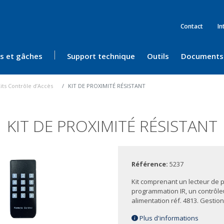
Contact
In
ès et gâches
Support technique
Outils
Documents
its Contrôle d’Accès
KIT DE PROXIMITÉ RÉSISTANT
KIT DE PROXIMITÉ RÉSISTANT
Référence:
5237
Kit comprenant un lecteur de p
programmation IR, un contrôleur
alimentation réf. 4813. Gestion
Plus d'informations