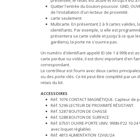
présentée, le relais est activé et lorsqu'il est à
Quitter l'entrée du bouton-poussoir. GND, OUVE
de l'installation d'un lecteur de proximité.
carte seulement
Multicarte. En présentant 2 à 9 cartes valides, l
identifiants. Par exemple, si elle est programmée
présentera sa carte valide et jusqu'à ce que 
gardiens), la porte ne s'ouvrira pas.
Un numéro d'identifiant appelé ID (de 1 à 999) est as
carte perdue ou volée, il est donc important d'en faire
correspondant.
Le contrôleur est fourni avec deux cartes principal
ou des porte-clés. Ce kit peut être complété par un 
relais du kit.
ACCESSOIRES
Réf. 1076 CONTACT MAGNÉTIQUE. Capteur de po
Réf. 5296 LECTEUR DE PROXIMITÉ RÉSISTANT.
Réf. 5287 BOUTON DE CHASSE
Réf. 5288 BOUTON DE SURFACE
Réf. 67501 OUVRE-PORTE UNIV. 990N-P22 10-24 
avec loquet réglable)
Réf. 4813 ALIMENTATION 12Vdc/2A