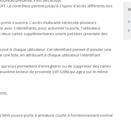
 nouveau présenté, il est désactivé).
RT. Le contrôleur permet jusqu'à 2 types d'accès différents lors
V
›
a porte s'ouvrira. L'accès multicarte nécessite plusieurs
 avec 3 identifiants, pour actionner la porte, l'utilisateur
›
les deux cartes supplémentaires soient passées (exemple des
socié à chaque utilisateur. Cet identifiant permet d'annuler une
 une liste, en attribuant à chaque utilisateur l'identifiant
es qui vous permettent d'enregistrer ou de supprimer des cartes
deuxième lecteur de proximité (réf.5296) qui agira sur le même
rte..
V MAX (ouvre-porte à armature courte à fonctionnement normal