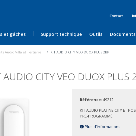
Contact
In
ès et gâches
Support technique
Outils
Documents
its Audio Villa et Tertiarie
KIT AUDIO CITY VEO DUOX PLUS 2BP
T AUDIO CITY VEO DUOX PLUS 
Référence:
49212
KIT AUDIO PLATINE CITY ET PO
PRÉ-PROGRAMMÉ
Plus d'informations