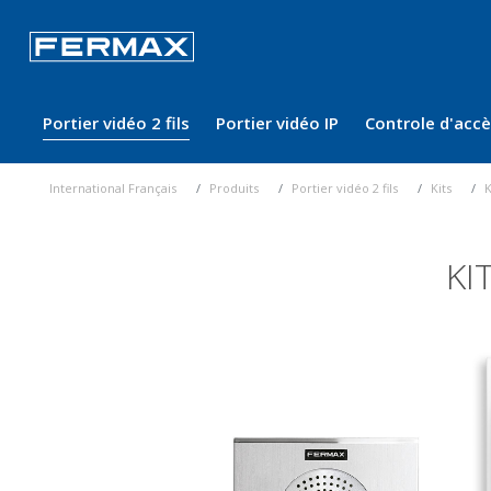
Portier vidéo 2 fils
Portier vidéo IP
Controle d'acc
International Français
Produits
Portier vidéo 2 fils
Kits
K
KI