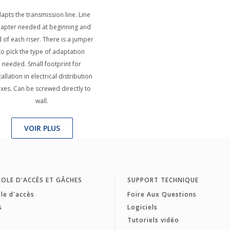
apts the transmission line. Line
apter needed at beginning and
 of each riser. There is a jumper
to pick the type of adaptation
needed. Small footprint for
tallation in electrical distribution
xes. Can be screwed directly to
wall.
VOIR PLUS
OLE D'ACCÈS ET GÂCHES
SUPPORT TECHNIQUE
le d'accès
Foire Aux Questions
s
Logiciels
Tutoriels vidéo