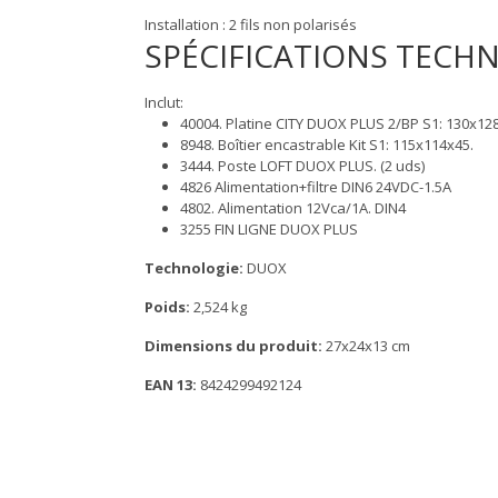
Installation : 2 fils non polarisés
SPÉCIFICATIONS TECH
Inclut:
40004. Platine CITY DUOX PLUS 2/BP S1: 130x128
8948. Boîtier encastrable Kit S1: 115x114x45.
3444. Poste LOFT DUOX PLUS. (2 uds)
4826 Alimentation+filtre DIN6 24VDC-1.5A
4802. Alimentation 12Vca/1A. DIN4
3255 FIN LIGNE DUOX PLUS
Technologie:
DUOX
Poids:
2,524 kg
Dimensions du produit:
27x24x13 cm
EAN 13:
8424299492124