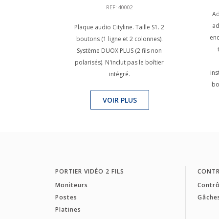
REF: 40002
Ad
ad
Plaque audio Cityline. Taille S1. 2
end
boutons (1 ligne et 2 colonnes).
Système DUOX PLUS (2 fils non
polarisés). N'inclut pas le boîtier
ins
intégré.
bo
VOIR PLUS
PORTIER VIDÉO 2 FILS
CONTR
Moniteurs
Contrô
Postes
Gâche
Platines