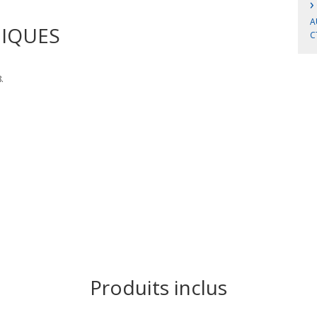
›
A
NIQUES
C
.
Produits inclus