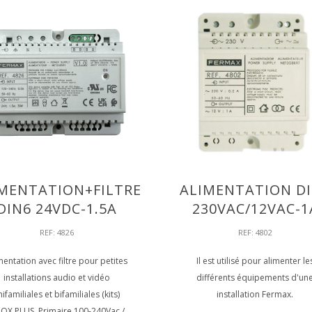
MENTATION+FILTRE
ALIMENTATION D
DIN6 24VDC-1.5A
230VAC/12VAC-1
REF: 4826
REF: 4802
mentation avec filtre pour petites
Il est utilisé pour alimenter le
installations audio et vidéo
différents équipements d'un
nifamiliales et bifamiliales (kits)
installation Fermax.
OX PLUS. Primaire 100-240Vac /