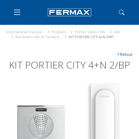
International Français
Produits
Portier vidéo 2 fils
Kits
Kits Audio Villa et Tertiarie
KIT PORTIER CITY 4+N 2/BP
‹
Retour
KIT PORTIER CITY 4+N 2/BP