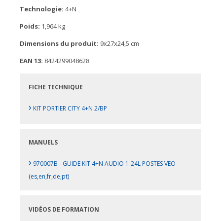
Technologie:
4+N
Poids:
1,964 kg
Dimensions du produit:
9x27x24,5 cm
EAN 13:
8424299048628
FICHE TECHNIQUE
›
KIT PORTIER CITY 4+N 2/BP
MANUELS
›
970007B - GUIDE KIT 4+N AUDIO 1-24L POSTES VEO
(es,en,fr,de,pt)
VIDÉOS DE FORMATION