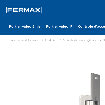
Portier vidéo 2 fils
Portier vidéo IP
Controle d'acc
International Français
Produits
Controle d'accès et gâches
G