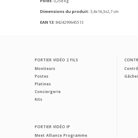
Poids:
0,258 kg
Dimensions du produit:
3,4x16,3x2,7 cm
EAN 13:
8424299645513
PORTIER VIDÉO 2 FILS
CONTR
Moniteurs
Contrô
Postes
Gâche
Platines
Conciergerie
Kits
PORTIER VIDÉO IP
Meet Alliance Programme