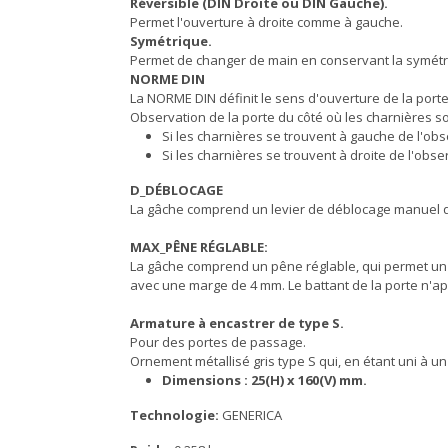
Réversible (DIN Droite ou DIN Gauche).
Permet l'ouverture à droite comme à gauche.
Symétrique.
Permet de changer de main en conservant la symétr
NORME DIN
La NORME DIN définit le sens d'ouverture de la porte 
Observation de la porte du côté où les charnières son
Si les charnières se trouvent à gauche de l'obs
Si les charnières se trouvent à droite de l'obser
D_DÉBLOCAGE
La gâche comprend un levier de déblocage manuel qu
MAX_PÊNE RÉGLABLE:
La gâche comprend un pêne réglable, qui permet un a
avec une marge de 4 mm. Le battant de la porte n'ap
Armature à encastrer de type S.
Pour des portes de passage.
Ornement métallisé gris type S qui, en étant uni à 
Dimensions : 25(H) x 160(V) mm.
Technologie:
GENERICA