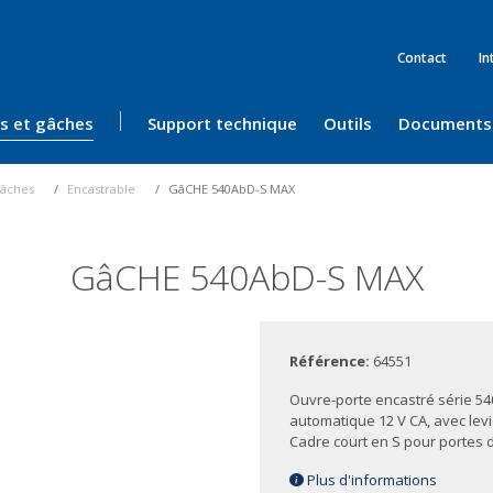
Contact
In
ès et gâches
Support technique
Outils
Documents
âches
Encastrable
GâCHE 540AbD-S MAX
GâCHE 540AbD-S MAX
Référence:
64551
Ouvre-porte encastré série 54
automatique 12 V CA, avec levi
Cadre court en S pour portes 
Plus d'informations