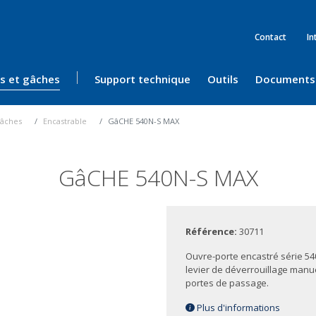
Contact
In
ès et gâches
Support technique
Outils
Documents
âches
Encastrable
GâCHE 540N-S MAX
GâCHE 540N-S MAX
Référence:
30711
Ouvre-porte encastré série 54
levier de déverrouillage manue
portes de passage.
Plus d'informations