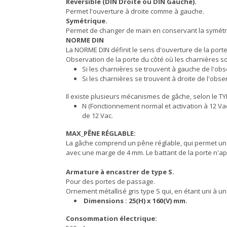
Réversible (DIN Droite ou DIN Gauche).
Permet l'ouverture à droite comme à gauche.
Symétrique.
Permet de changer de main en conservant la symétr
NORME DIN
La NORME DIN définit le sens d'ouverture de la porte 
Observation de la porte du côté où les charnières son
Si les charnières se trouvent à gauche de l'obs
Si les charnières se trouvent à droite de l'obser
Il existe plusieurs mécanismes de gâche, selon le
N (Fonctionnement normal et activation à 12 Vac
de 12 Vac.
MAX_PÊNE RÉGLABLE:
La gâche comprend un pêne réglable, qui permet un a
avec une marge de 4 mm. Le battant de la porte n'ap
Armature à encastrer de type S.
Pour des portes de passage.
Ornement métallisé gris type S qui, en étant uni à 
Dimensions : 25(H) x 160(V) mm.
Consommation électrique: