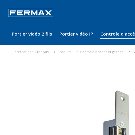
Portier vidéo 2 fils
Portier vidéo IP
Controle d'acc
International Français
Produits
Controle d'accès et gâches
G