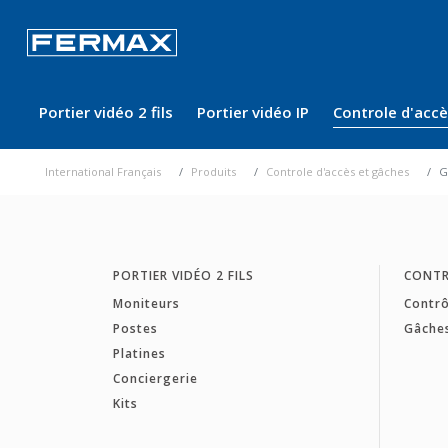
Portier vidéo 2 fils
Portier vidéo IP
Controle d'acc
International Français
Produits
Controle d'accès et gâches
G
PORTIER VIDÉO 2 FILS
CONTR
Moniteurs
Contrô
Postes
Gâche
Platines
Conciergerie
Kits