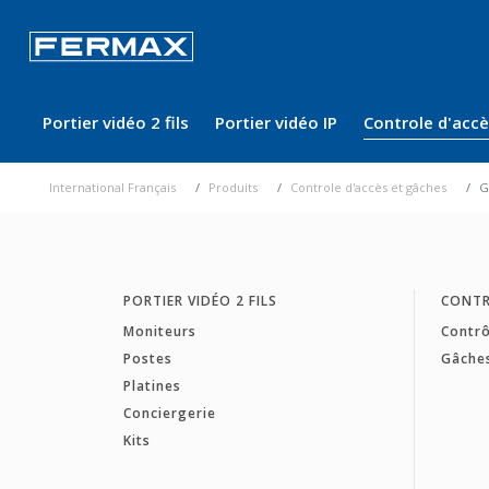
Portier vidéo 2 fils
Portier vidéo IP
Controle d'acc
International Français
Produits
Controle d'accès et gâches
G
PORTIER VIDÉO 2 FILS
CONTR
Moniteurs
Contrô
Postes
Gâche
Platines
Conciergerie
Kits