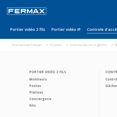
Portier vidéo 2 fils
Portier vidéo IP
Controle d'acc
International Français
Produits
Controle d'accès et gâches
G
PORTIER VIDÉO 2 FILS
CONTR
Moniteurs
Contrô
Postes
Gâche
Platines
Conciergerie
Kits