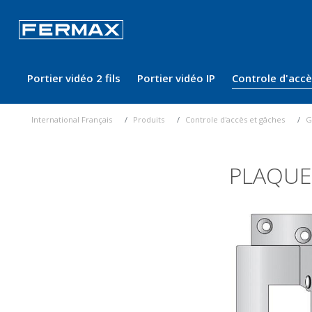
Portier vidéo 2 fils
Portier vidéo IP
Controle d'acc
International Français
Produits
Controle d'accès et gâches
G
PLAQUE