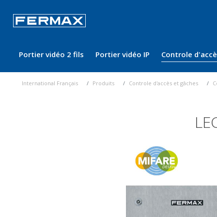
Portier vidéo 2 fils
Portier vidéo IP
Controle d'acc
International Français
Produits
Controle d'accès et gâches
C
LE