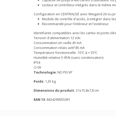
Capacité de jusqu'à 400 cartes d'utilisateur ou 
Lecteur et contrôleur intégrés dans le même m
Configuration en CENTRALISÉ avec Wiegand 26 ou pr
Module de contrôle d'accès, à intégrer dans le
Recommandé pour l'intérieur et l'extérieur.
Identifiants compatibles avec les cartes et porte-c
Tension d'alimentation 12 Vdc
Consommation en veille 45 mA
Consommation relais actif 85 mA
Température fonctionnelle -15ºC à + 55ºC
Humidité relative 5-95% (sans condensation)
IP54
CI 09
Technologie:
NO PE/VP
Poids:
1,35 kg
Dimensions du produit:
21x15,8x7,8 cm
EAN 13:
8424299055091