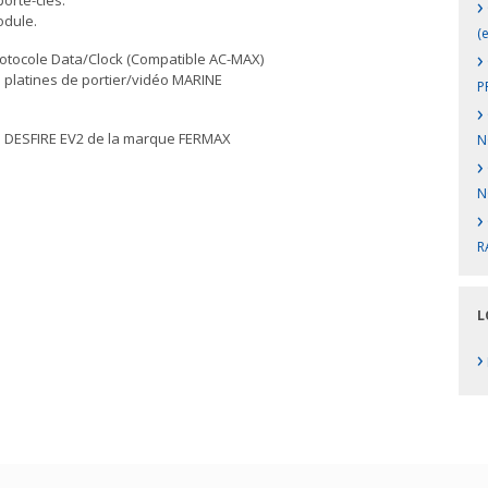
porte-clés.
›
odule.
(
›
otocole Data/Clock (Compatible AC-MAX)
s platines de portier/vidéo MARINE
P
›
lés DESFIRE EV2 de la marque FERMAX
N
›
NC
›
R
L
›