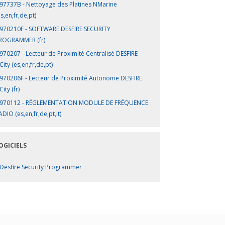
97737B - Nettoyage des Platines NMarine
es,en,fr,de,pt)
970210F - SOFTWARE DESFIRE SECURITY
ROGRAMMER (fr)
970207 - Lecteur de Proximité Centralisé DESFIRE
City (es,en,fr,de,pt)
970206F - Lecteur de Proximité Autonome DESFIRE
ity (fr)
970112 - RÉGLEMENTATION MODULE DE FRÉQUENCE
ADIO (es,en,fr,de,pt,it)
OGICIELS
Desfire Security Programmer