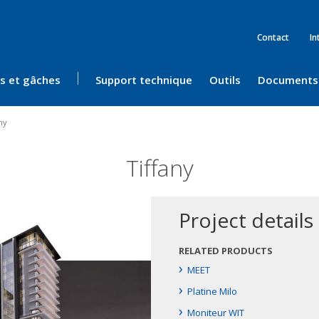
Contact
In
ès et gâches
Support technique
Outils
Documents
ny
Tiffany
Project details
RELATED PRODUCTS
›
MEET
›
Platine Milo
›
Moniteur WIT