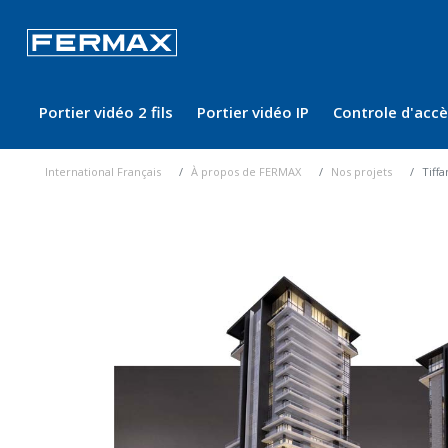
Portier vidéo 2 fils
Portier vidéo IP
Controle d'acc
International Français
À propos de FERMAX
Nos projets
Tiffa