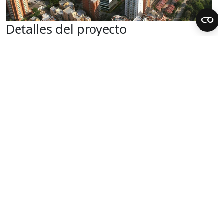
Detalles del proyecto
Productos relacionados
›
MEET
›
Monitor NEO
›
Placa Milo
Es el rascacielos más alto de la ciudad colombiana y un
proyecto exclusivo español que incluye nuestra
tecnología MEET. El panel digital MILO da la bienvenida
a los inquilinos en la entrada principal y el monitor NEO
está instalado en los apartamentos con funcionalidades
avanzadas para la integración de la seguridad y la
comunicación en una interfaz táctil.
Control de Accesos y Abrepuertas
Control de Accesos
Abrepuertas