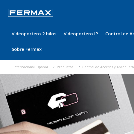
Videoportero 2 hilos
Videoportero IP
Control de A
Sobre Fermax
Internacional Español
Productos
Control de Accesos y Abrepuert