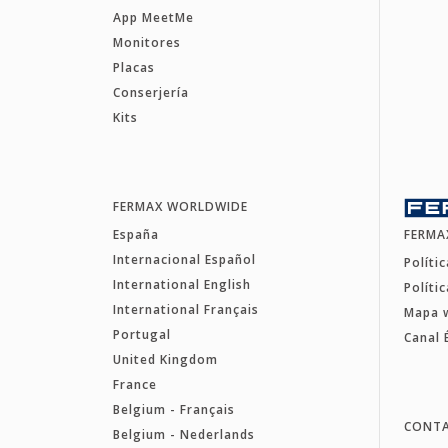
App MeetMe
Monitores
Placas
Conserjería
Kits
FERMAX WORLDWIDE
España
FERMA
Internacional Español
Políti
International English
Políti
International Français
Mapa 
Portugal
Canal 
United Kingdom
France
Belgium - Français
CONT
Belgium - Nederlands