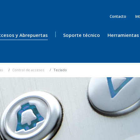
Contacto
In
ccesos y Abrepuertas
Soporte técnico
Herramientas
as
Control de accesos
Teclado