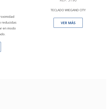
REF: 5190
TECLADO WIEGAND CITY
proximidad
 y reducidas
VER MÁS
ar en modo
ado.