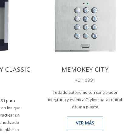
Y CLASSIC
MEMOKEY CITY
REF: 6991
Teclado autónomo con controlador
integrado y estética Cityline para control
 S1 para
de una puerta
s en los que
racticar un
 anodizado
VER MÁS
de plástico