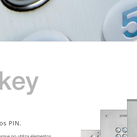
gos PIN.
rque no utiliza elementos