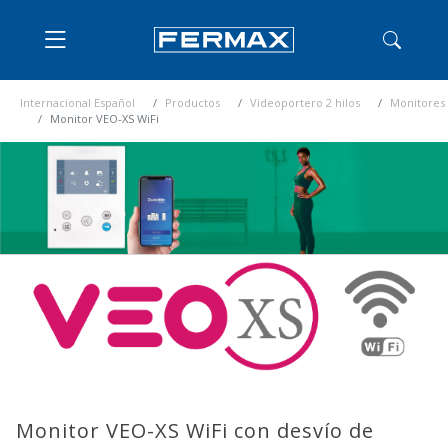
Internacional Español
Productos
Videoportero 2 hilos
Monitores
Monitor VEO-XS WiFi
Monitor VEO-XS WiFi con desvío de