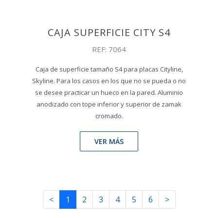
CAJA SUPERFICIE CITY S4
REF: 7064
Caja de superficie tamaño S4 para placas Cityline,
Skyline. Para los casos en los que no se pueda o no
se desee practicar un hueco en la pared. Aluminio
anodizado con tope inferior y superior de zamak
cromado.
VER MÁS
<
1
2
3
4
5
6
>