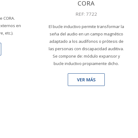
CORA
REF: 7722
le CORA.
externos en
El bucle inductivo permite transformar la
e, etc.).
seña del audio en un campo magnético
adaptado a los audífonos o prótesis de
las personas con discapacidad auditiva.
Se compone de: módulo expansor y
bucle inductivo propiamente dicho.
VER MÁS