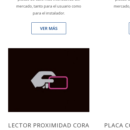
mercado, tanto para el usuario como
mercado,
para el instalador.
VER MÁS
LECTOR PROXIMIDAD CORA
PLACA C