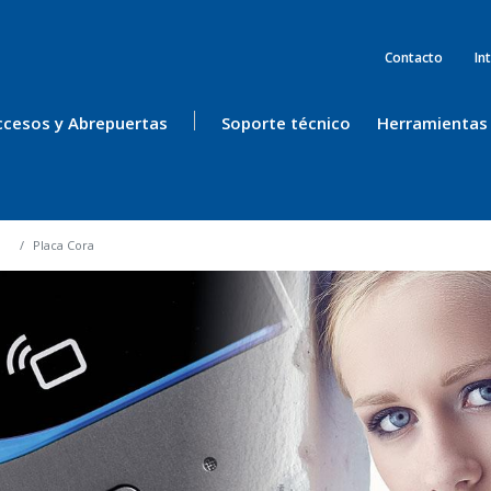
Contacto
In
ccesos y Abrepuertas
Soporte técnico
Herramientas
Placa Cora