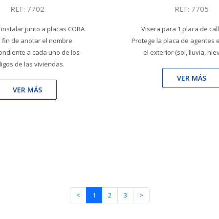
REF: 7702
REF: 7705
instalar junto a placas CORA
Visera para 1 placa de cal
l fin de anotar el nombre
Protege la placa de agentes 
ondiente a cada uno de los
el exterior (sol, lluvia, niev
igos de las viviendas.
VER MÁS
VER MÁS
<
1
2
3
>