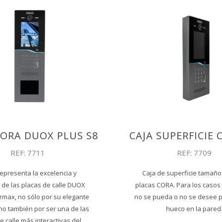
CORA DUOX PLUS S8
CAJA SUPERFICIE 
REF: 7711
REF: 7709
epresenta la excelencia y
Caja de superficie tamaño
 de las placas de calle DUOX
placas CORA. Para los casos
rmax, no sólo por su elegante
no se pueda o no se desee p
ino también por ser una de las
hueco en la pared
e calle más interactivas del