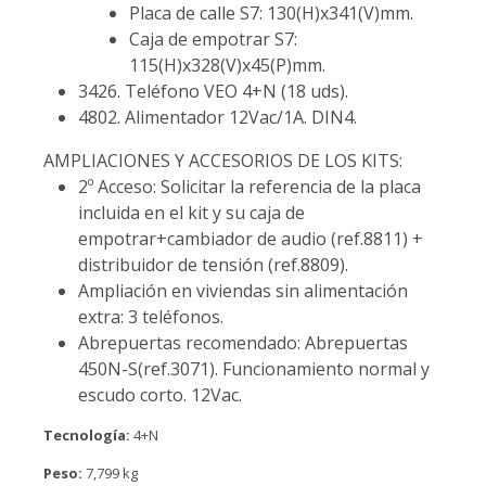
Placa de calle S7: 130(H)x341(V)mm.
Caja de empotrar S7:
115(H)x328(V)x45(P)mm.
3426. Teléfono VEO 4+N (18 uds).
4802. Alimentador 12Vac/1A. DIN4.
AMPLIACIONES Y ACCESORIOS DE LOS KITS:
2º Acceso: Solicitar la referencia de la placa
incluida en el kit y su caja de
empotrar+cambiador de audio (ref.8811) +
distribuidor de tensión (ref.8809).
Ampliación en viviendas sin alimentación
extra: 3 teléfonos.
Abrepuertas recomendado: Abrepuertas
450N-S(ref.3071). Funcionamiento normal y
escudo corto. 12Vac.
Tecnología:
4+N
Peso:
7,799 kg