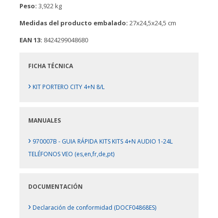
Peso:
3,922 kg
Medidas del producto embalado:
27x24,5x24,5 cm
EAN 13:
8424299048680
FICHA TÉCNICA
›
KIT PORTERO CITY 4+N 8/L
MANUALES
›
970007B - GUIA RÁPIDA KITS KITS 4+N AUDIO 1-24L
TELÉFONOS VEO (es,en,fr,de,pt)
DOCUMENTACIÓN
›
Declaración de conformidad (DOCF04868ES)