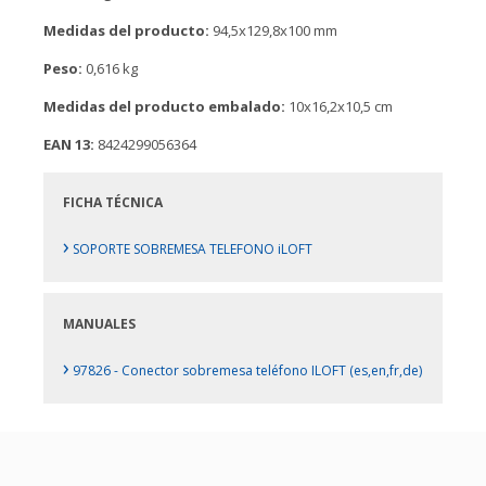
Medidas del producto:
94,5x129,8x100 mm
Peso:
0,616 kg
Medidas del producto embalado:
10x16,2x10,5 cm
EAN 13:
8424299056364
FICHA TÉCNICA
›
SOPORTE SOBREMESA TELEFONO iLOFT
MANUALES
›
97826 - Conector sobremesa teléfono ILOFT (es,en,fr,de)