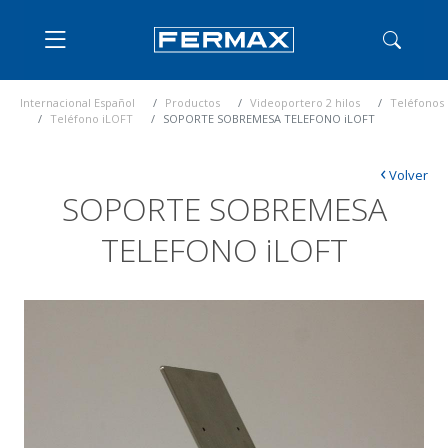
Internacional Español
Productos
Videoportero 2 hilos
Teléfonos
Teléfono iLOFT
SOPORTE SOBREMESA TELEFONO iLOFT
‹
Volver
SOPORTE SOBREMESA
TELEFONO iLOFT