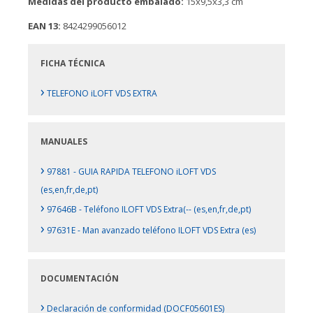
Medidas del producto embalado:
15x9,5x3,3 cm
EAN 13:
8424299056012
FICHA TÉCNICA
›
TELEFONO iLOFT VDS EXTRA
MANUALES
›
97881 - GUIA RAPIDA TELEFONO iLOFT VDS
(es,en,fr,de,pt)
›
97646B - Teléfono ILOFT VDS Extra(-- (es,en,fr,de,pt)
›
97631E - Man avanzado teléfono ILOFT VDS Extra (es)
DOCUMENTACIÓN
›
Declaración de conformidad (DOCF05601ES)