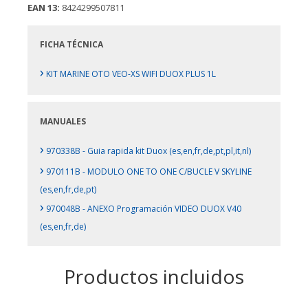
EAN 13:
8424299507811
FICHA TÉCNICA
›
KIT MARINE OTO VEO-XS WIFI DUOX PLUS 1L
MANUALES
›
970338B - Guia rapida kit Duox (es,en,fr,de,pt,pl,it,nl)
›
970111B - MODULO ONE TO ONE C/BUCLE V SKYLINE
(es,en,fr,de,pt)
›
970048B - ANEXO Programación VIDEO DUOX V40
(es,en,fr,de)
Productos incluidos