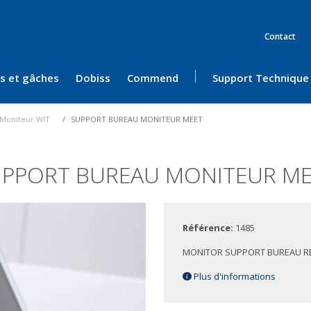
Contact
ès et gâches
Dobiss
Commend
Support Technique
Moniteur WIT
SUPPORT BUREAU MONITEUR MEET
UPPORT BUREAU MONITEUR ME
Référence:
1485
MONITOR SUPPORT BUREAU R
Plus d'informations