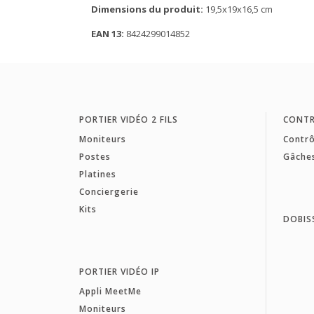
Dimensions du produit:
19,5x19x16,5 cm
EAN 13:
8424299014852
PORTIER VIDÉO 2 FILS
CONTR
Moniteurs
Contrô
Postes
Gâche
Platines
Conciergerie
Kits
DOBIS
PORTIER VIDÉO IP
Appli MeetMe
Moniteurs