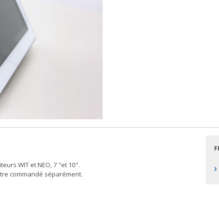
F
eurs WIT et NEO, 7 "et 10".
›
t être commandé séparément.