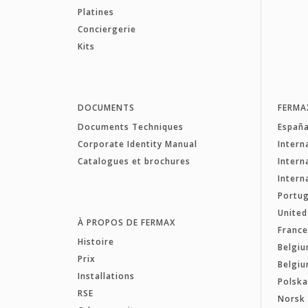
Platines
Conciergerie
Kits
DOCUMENTS
FERMA
Documents Techniques
Españ
Corporate Identity Manual
Intern
Catalogues et brochures
Intern
Intern
Portug
Unite
À PROPOS DE FERMAX
Franc
Histoire
Belgiu
Prix
Belgiu
Installations
Polsk
RSE
Norsk