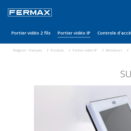
Portier vidéo 2 fils
Portier vidéo IP
Controle d'acc
Belgium - Français
Produits
Portier vidéo IP
Moniteurs
S