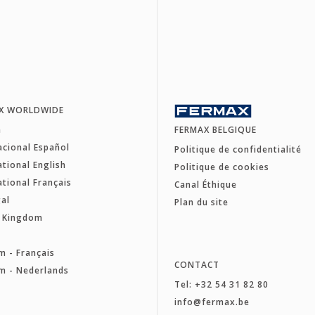
X WORLDWIDE
a
FERMAX BELGIQUE
acional Español
Politique de confidentialité
ational English
Politique de cookies
ational Français
Canal Éthique
al
Plan du site
d Kingdom
e
m - Français
CONTACT
m - Nederlands
Tel: +32 54 31 82 80
a
info@fermax.be