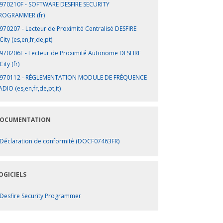
970210F - SOFTWARE DESFIRE SECURITY
ROGRAMMER (fr)
970207 - Lecteur de Proximité Centralisé DESFIRE
City (es,en,fr,de,pt)
970206F - Lecteur de Proximité Autonome DESFIRE
ity (fr)
970112 - RÉGLEMENTATION MODULE DE FRÉQUENCE
ADIO (es,en,fr,de,pt,it)
OCUMENTATION
Déclaration de conformité (DOCF07463FR)
OGICIELS
Desfire Security Programmer