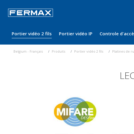
Portier vidéo 2 fils
Portier vidéo IP
Controle d'acc
Belgium - Français
Produits
Portier vidéo 2 fils
Platines de r
LE