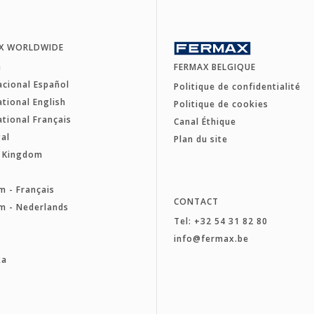
X WORLDWIDE
a
FERMAX BELGIQUE
acional Español
Politique de confidentialité
ational English
Politique de cookies
ational Français
Canal Éthique
al
Plan du site
d Kingdom
e
m - Français
CONTACT
m - Nederlands
Tel: +32 54 31 82 80
a
info@fermax.be
ka