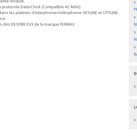
›
 même module.
 protocole Data/Clock (Compatible AC-MAX).
P
dans les platines d'interphonie/vidéophonie SKYLINE et CITYLINE.
›
eur.
rte-clés DESFIRE EV3 de la marque FERMAX
N
›
NC
›
R
D
›
L
›