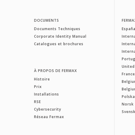
DOCUMENTS
FERMA
Documents Techniques
Españ
Corporate Identity Manual
Intern
Catalogues et brochures
Intern
Intern
Portug
Unite
À PROPOS DE FERMAX
Franc
Histoire
Belgiu
Prix
Belgiu
Installations
Polsk
RSE
Norsk
Cybersecurity
Svens
Réseau Fermax