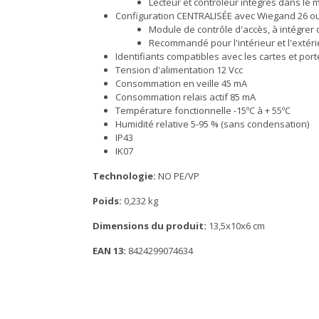
Lecteur et contrôleur intégrés dans le
Configuration CENTRALISÉE avec Wiegand 26 ou
Module de contrôle d'accès, à intégrer 
Recommandé pour l'intérieur et l'extéri
Identifiants compatibles avec les cartes et po
Tension d'alimentation 12 Vcc
Consommation en veille 45 mA
Consommation relais actif 85 mA
Température fonctionnelle -15ºC à + 55ºC
Humidité relative 5-95 % (sans condensation)
IP43
IK07
Technologie:
NO PE/VP
Poids:
0,232 kg
Dimensions du produit:
13,5x10x6 cm
EAN 13:
8424299074634