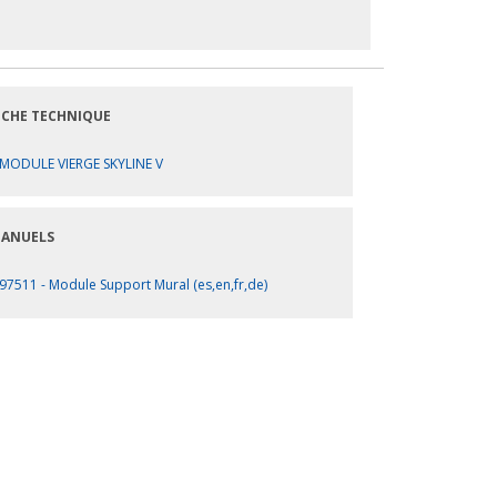
ICHE TECHNIQUE
MODULE VIERGE SKYLINE V
ANUELS
97511 - Module Support Mural (es,en,fr,de)