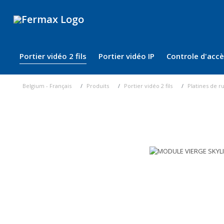
Portier vidéo 2 fils
Portier vidéo IP
Controle d'acc
Belgium - Français
Produits
Portier vidéo 2 fils
Platines de r