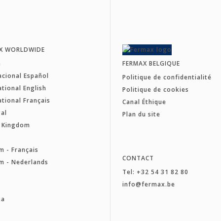
X WORLDWIDE
a
FERMAX BELGIQUE
acional Español
Politique de confidentialité
ational English
Politique de cookies
ational Français
Canal Éthique
al
Plan du site
d Kingdom
e
m - Français
CONTACT
m - Nederlands
Tel: +32 54 31 82 80
a
info@fermax.be
ka