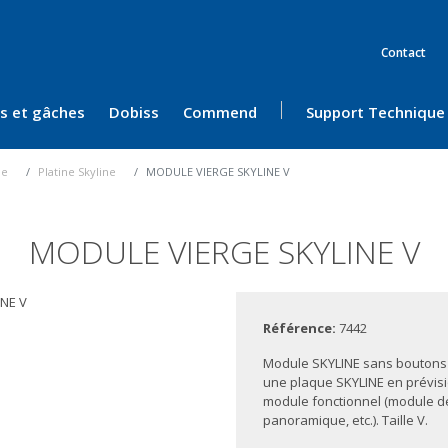
Contact
ès et gâches
Dobiss
Commend
Support Technique
ue
Platine Skyline
MODULE VIERGE SKYLINE V
MODULE VIERGE SKYLINE V
Référence:
7442
Module SKYLINE sans boutons 
une plaque SKYLINE en prévisi
module fonctionnel (module de 
panoramique, etc.). Taille V.