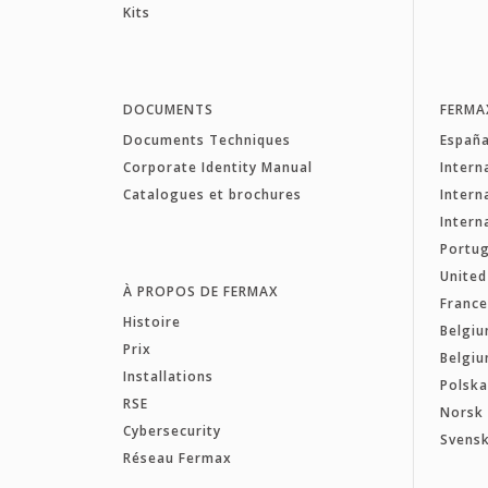
Kits
DOCUMENTS
FERMA
Documents Techniques
Españ
Corporate Identity Manual
Intern
Catalogues et brochures
Intern
Intern
Portug
Unite
À PROPOS DE FERMAX
Franc
Histoire
Belgiu
Prix
Belgiu
Installations
Polsk
RSE
Norsk
Cybersecurity
Svens
Réseau Fermax