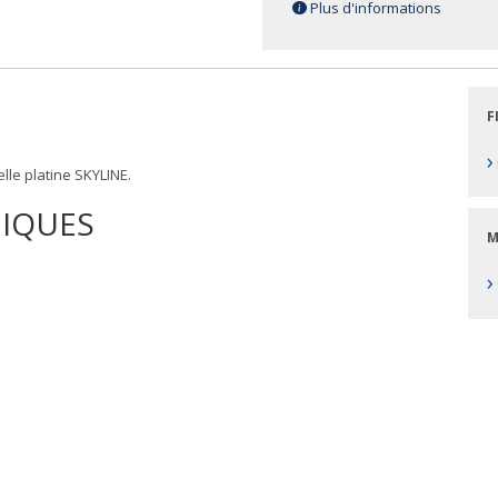
Plus d'informations
F
›
lle platine SKYLINE.
NIQUES
M
›